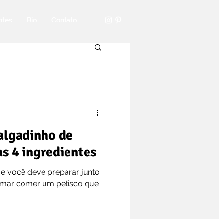
ntes
Bio
Contato
algadinho de
s 4 ingredientes
ue você deve preparar junto
 amar comer um petisco que