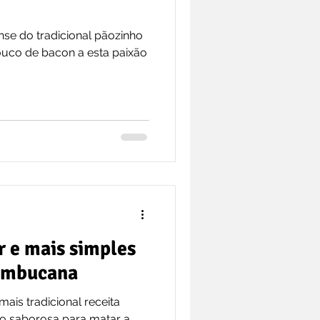
nse do tradicional pãozinho
ouco de bacon a esta paixão
r e mais simples
ambucana
 mais tradicional receita
to saborosa para matar a