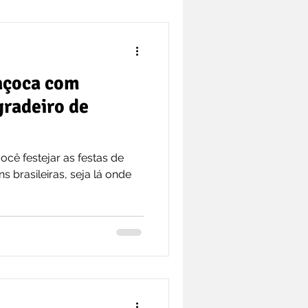
paçoca com
gradeiro de
cê festejar as festas de
s brasileiras, seja lá onde