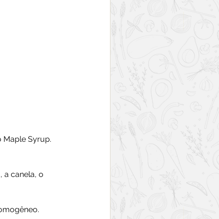
o Maple Syrup. 
, a canela, o 
homogêneo. 