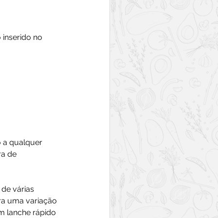
 inserido no 
 a qualquer 
a de 
de várias 
ara uma variação 
m lanche rápido 