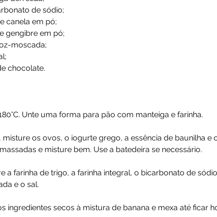
arbonato de sódio; 
de canela em pó; 
de gengibre em pó; 
 noz-moscada; 
l;
de chocolate.
180°C. Unte uma forma para pão com manteiga e farinha. 
misture os ovos, o iogurte grego, a essência de baunilha e 
massadas e misture bem. Use a batedeira se necessário. 
e a farinha de trigo, a farinha integral, o bicarbonato de sódio
da e o sal. 
s ingredientes secos à mistura de banana e mexa até ficar 