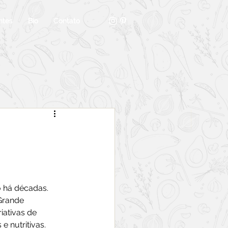
ntes
Bio
Contato
 há décadas. 
Grande 
ativas de 
 nutritivas. 