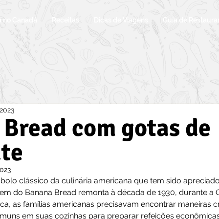
a no Canadá
Receitas
Dicas de Viagens
Guia de Restaura
 2023
 Bread com gotas de
te
2023
olo clássico da culinária americana que tem sido apreciado
igem do Banana Bread remonta à década de 1930, durante a 
a, as famílias americanas precisavam encontrar maneiras cri
comuns em suas cozinhas para preparar refeições econômicas e