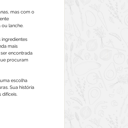
anas, mas com o 
ente 
ou lanche. 
ingredientes 
nda mais 
 ser encontrada 
que procuram 
 uma escolha 
s. Sua história 
ifíceis. 