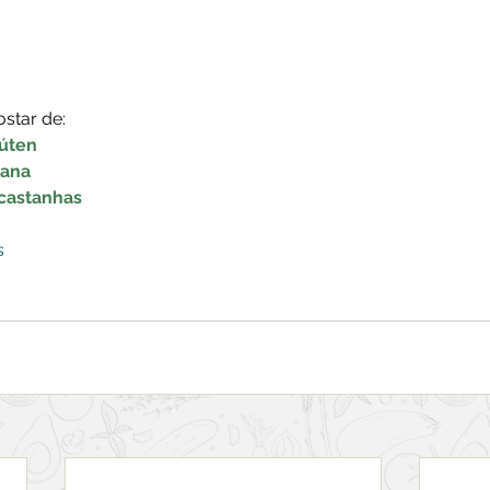
 
star de:
úten
nana
castanhas
s