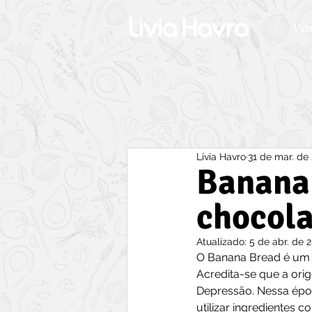
Vid
Livia Havro
31 de mar. de
Banana
chocola
Atualizado:
5 de abr. de 
O Banana Bread é um b
Acredita-se que a or
Depressão. Nessa époc
utilizar ingredientes 