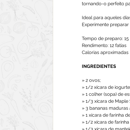
tornando-o perfeito p
Ideal para aqueles di
Experimente preparar e
Tempo de preparo: 15
Rendimento: 12 fatias
Calorias aproximadas po
INGREDIENTES
» 2 ovos; 
» 1/2 xícara de iogurt
» 1 colher (sopa) de es
» 1/3 xícara de Maple 
» 3 bananas maduras 
» 1 xícara de farinha de
» 1/2 xícara de farinha 
» 1/3 xícara de mantei