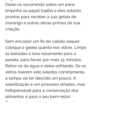
Deixe-os escorrendo sobre um pano 
limpinho ou papel toalha e eles estarão 
prontos para receber a sua geleia de 
morango e outras obras-primas de sua 
criação.
Sem encostar um fio de cabelo sequer, 
coloque a geleia quente nos vidros. Limpe 
as beiradas e leve novamente para a 
panela, para ferver por mais 15 minutos. 
Retire-os da água e deixe esfriando. Se os 
vidros tiverem sido selados corretamente, 
a tampa vai ter descido um pouco. A 
esterilização é um processo simples, mas 
indispensável para a conservação dos 
alimentos e para o seu bem-estar.
Preparei esta geleia para acompanhar 
minhas bolachinhas de arroz, que, por 
sinal, fizeram um par perfeito e super 
gostoso. Mas você pode usar com 
qualquer coisa que fica incrível: bolos, 