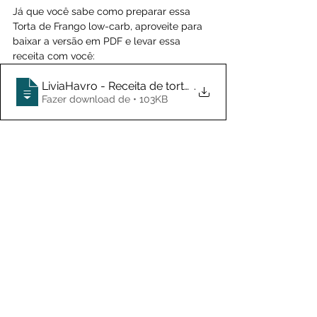
Já que você sabe como preparar essa 
Torta de Frango low-carb, aproveite para 
baixar a versão em PDF e levar essa 
receita com você:
LiviaHavro - Receita de torta de frango
.
Fazer download de • 103KB
Confira esta e outras dicas no meu perfil 
no 
Instagram
. Todas as semanas, dicas e 
receitas novas especialmente preparadas 
para quem mora no Canadá poder se 
adaptar ao estilo de comida daqui sem 
perder o tempero brasileiro.
🍁 Bjo, Li
#Frango
#FrangoeAves
#MassaseTortas
#Saudável
Saudável
Low-Carb