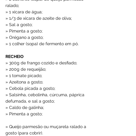
ralado;
» 1 xicara de água;
» 1/3 de xicara de azeite de oliva;
» Sal a gosto;
» Pimenta a gosto;
» Orégano a gosto;
» 1 colher (sopa) de fermento em pó.
RECHEIO
» 300g de frango cozido e desfiado;
» 200g de requeijão;
» 1 tomate picado;
» Azeitona a gosto;
» Cebola picada a gosto;
» Salsinha, cebolinha, cúrcuma, páprica 
defumada, e sal a gosto;
» Caldo de galinha;
» Pimenta a gosto;
» Queijo parmesão ou muçarela ralado a 
gosto (para cobrir).