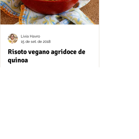
Livia Havro
15 de set. de 2018
Risoto vegano agridoce de
quinoa
A quinoa possui um alto teor de nutrientes,
como a proteína, vitamina A, cálcio,
manganês, zinco, magnésio, fibra, ferro,
fósforo e...