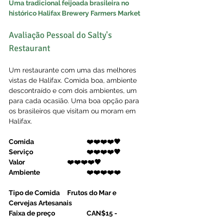
Uma tradicional feijoada brasileira no 
histórico Halifax Brewery Farmers Market
Avaliação Pessoal do Salty's 
Restaurant
Um restaurante com uma das melhores 
vistas de Halifax. Comida boa, ambiente 
descontraído e com dois ambientes, um 
para cada ocasião. Uma boa opção para 
os brasileiros que visitam ou moram em 
Halifax. 
Comida
❤️❤️❤️❤️🖤
Serviço
❤️❤️❤️❤️🖤
Valor
❤️❤️❤️❤️🖤️
Ambiente
❤️❤️❤️❤️❤️
Tipo de Comida	Frutos do Mar e 
Cervejas Artesanais
Faixa de preço
CAN$15 - 