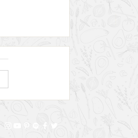
a porque você deve incluir
o na sua dieta alimentar