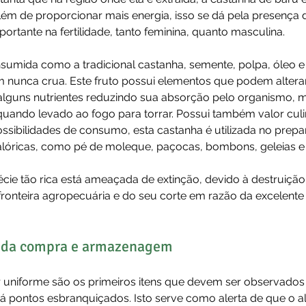
Além de proporcionar mais energia, isso se dá pela presença 
rtante na fertilidade, tanto feminina, quanto masculina.
nsumida como a tradicional castanha, semente, polpa, óleo e
m nunca crua. Este fruto possui elementos que podem alterar
 alguns nutrientes reduzindo sua absorção pelo organismo, 
quando levado ao fogo para torrar. Possui também valor culin
ssibilidades de consumo, esta castanha é utilizada no prepar
calóricas, como pé de moleque, paçocas, bombons, geleias e
écie tão rica está ameaçada de extinção, devido à destruiçã
ronteira agropecuária e do seu corte em razão da excelente
a da compra e armazenagem
r uniforme são os primeiros itens que devem ser observados
á pontos esbranquiçados. Isto serve como alerta de que o al