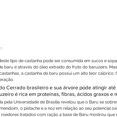
em
ir deste tipo de castanha pode ser consumida em sucos e sopa
 de baru é através do óleo extraído do fruto do baruzeiro. Ma
astanhas, a castanha de baru possui um alto teor calórico. S
eração.
do Cerrado brasileiro e sua árvore pode atingir até
zeiro é rica em proteínas, fibras, ácidos graxos e 
 pela Universidade de Brasília revelou que o Baru se sobres
endoim, o pistache e a noz em relação ao seu potencial oxid
m roedores tratados com ração a base de Baru mostrou que