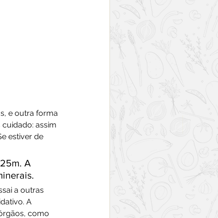
s, e outra forma 
s cuidado: assim 
e estiver de 
 25m. A 
minerais.
sai a outras 
ativo. A 
 órgãos, como 