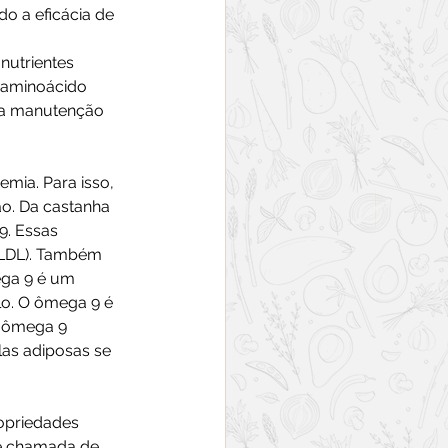
o a eficácia de 
nutrientes 
 aminoácido 
a a manutenção 
mia. Para isso, 
ão. Da castanha 
. Essas 
(LDL). Também 
ega 9 é um 
lo. O ômega 9 é 
o ômega 9 
as adiposas se 
opriedades 
 é chamada de 