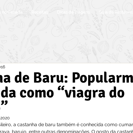
a no Canadá
Receitas
Dicas de Viagens
Guia de Restaura
016
ha de Baru: Popular
da como “viagra do
o”
 2020
sileiro, a castanha de baru também é conhecida como cumari,
va, barujo, entre outras denominações. O gosto da castanh