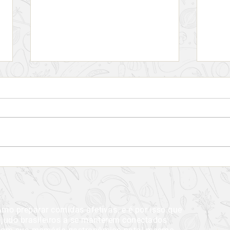
O Canadá mudará os rótulos
Saib
dos alimentos em 2021
o alh
Amo preparar comidas afetivas, e é por isso que
ajudo brasileiros a se manterem conectados