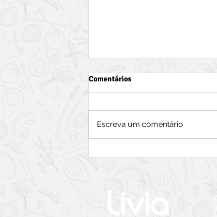
Comentários
Escreva um comentário
Hortelã. Conheça esta
poderosa erva aromática,
muito utilizada na
gastronomia mundial