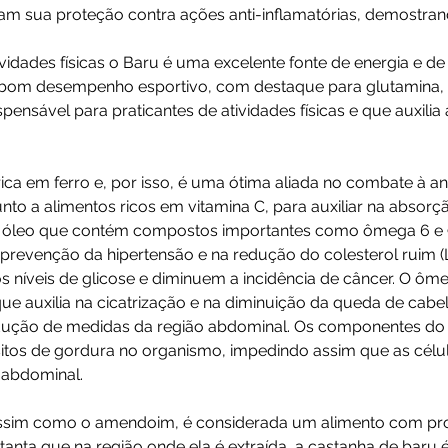
m sua proteção contra ações anti-inflamatórias, demostrand
ividades físicas o Baru é uma excelente fonte de energia e de 
o bom desempenho esportivo, com destaque para glutamina,
pensável para praticantes de atividades físicas e que auxili
ica em ferro e, por isso, é uma ótima aliada no combate à ane
nto a alimentos ricos em vitamina C, para auxiliar na absorç
m óleo que contém compostos importantes como ômega 6 e 9
prevenção da hipertensão e na redução do colesterol ruim 
s níveis de glicose e diminuem a incidência de câncer. O ôm
que auxilia na cicatrização e na diminuição da queda de cabe
redução de medidas da região abdominal. Os componentes d
tos de gordura no organismo, impedindo assim que as célul
 abdominal.
assim como o amendoim, é considerada um alimento com pr
 tanta que na região onde ela é extraída, a castanha de baru