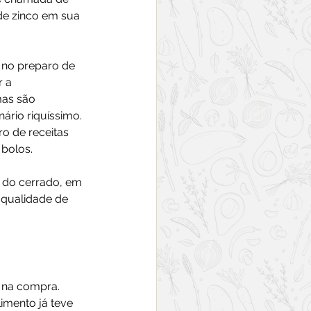
de zinco em sua 
 no preparo de 
 a 
mas são 
ário riquíssimo. 
o de receitas 
 bolos.
o do cerrado, em 
 qualidade de 
 na compra. 
imento já teve 