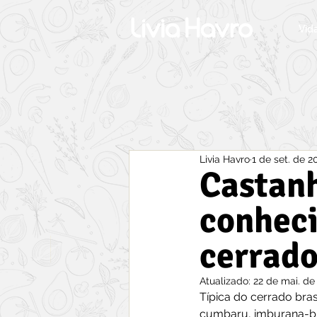
Vid
Livia Havro
1 de set. de 2
Castan
conheci
cerrad
Atualizado:
22 de mai. de
Típica do cerrado bra
cumbaru, imburana-bra