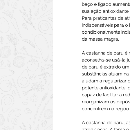
baço e fígado aumenta
sua ação antioxidante.
Para praticantes de at
indispensáveis para 
condicionalmente indis
da massa magra.
A castanha de baru é r
aconselha-se usá-la ju
de baru é extraído u
substâncias atuam na 
ajudam a regularizar o
potente antioxidante, 
capaz de facilitar a 
reorganizam os depósi
concentrem na região
A castanha de baru, 
afrodisíacas. A fama é