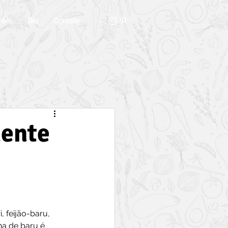
ntes
Bio
Contato
mente
 feijão-baru, 
a de baru é 