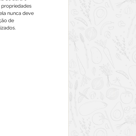
 propriedades 
ela nunca deve 
ção de 
izados.