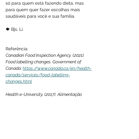
só para quem está fazendo dieta, mas 
para quem quer fazer escolhas mais 
saudáveis para você e sua família.
🍁 Bjs, Li.
Referência: 
Canadian Food Inspection Agency. (2021). 
Food labelling changes. Government of 
Canada: 
https://www.canada.ca/en/health-
canada/services/food-labelling-
changes.html
Health e-University. (2017). Alimentação 
saudável - Aprenda a ler o rótulo dos 
alimentos. Toronto: Programa de diabetes, 
exercícios e bem-estar: 
https://www.healtheuniversity.ca/pt/Diabete
sCollege/Documents/S3C6-por.pdf