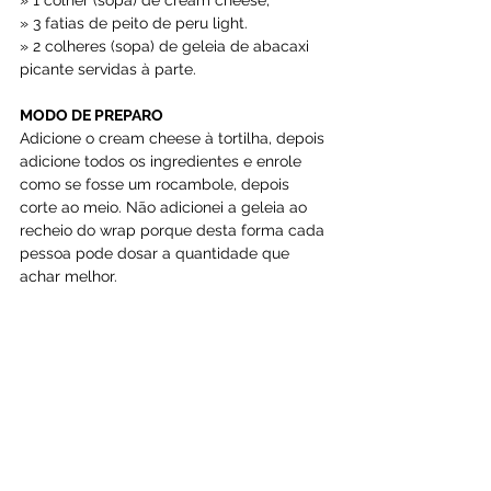
» 1 colher (sopa) de cream cheese;
» 3 fatias de peito de peru light.
» 2 colheres (sopa) de geleia de abacaxi 
picante servidas à parte.
MODO DE PREPARO
Adicione o cream cheese à tortilha, depois 
adicione todos os ingredientes e enrole 
como se fosse um rocambole, depois 
corte ao meio. Não adicionei a geleia ao 
recheio do wrap porque desta forma cada 
pessoa pode dosar a quantidade que 
achar melhor.
Outras sugestões de recheio
INGREDIENTES
» 1 folha grande de alface;
» 2 rodelas de tomate;
» 3 folhas de rúcula;
» 1 colher (sopa) de cream cheese;