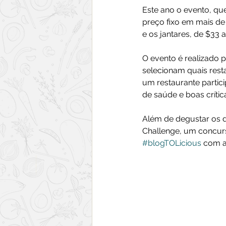
Este ano o evento, qu
preço fixo em mais de
e os jantares, de $33 a
O evento é realizado 
selecionam quais resta
um restaurante partic
de saúde e boas crític
Além de degustar os de
Challenge, um concur
#blogTOLicious
 com a