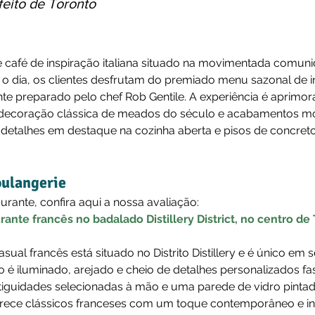
feito de Toronto
 café de inspiração italiana situado na movimentada comun
o o dia, os clientes desfrutam do premiado menu sazonal de i
nte preparado pelo chef Rob Gentile. A experiência é aprimor
a, decoração clássica de meados do século e acabamentos 
 detalhes em destaque na cozinha aberta e pisos de concreto 
oulangerie
aurante, confira aqui a nossa avaliação:
nte francês no badalado Distillery District, no centro de
sual francês está situado no Distrito Distillery e é único em 
é iluminado, arejado e cheio de detalhes personalizados fa
tiguidades selecionadas à mão e uma parede de vidro pintad
rece clássicos franceses com um toque contemporâneo e inf