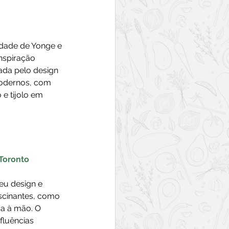
idade de Yonge e 
nspiração 
ada pelo design 
modernos, com 
e tijolo em 
 Toronto
seu design e 
scinantes, como 
a à mão. O 
luências 