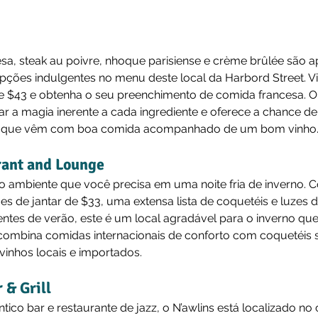
sa, steak au poivre, nhoque parisiense e crème brûlée são 
ções indulgentes no menu deste local da Harbord Street. V
e $43 e obtenha o seu preenchimento de comida francesa. O
r a magia inerente a cada ingrediente e oferece a chance de
as que vêm com boa comida acompanhado de um bom vinho
rant and Lounge
m o ambiente que você precisa em uma noite fria de inverno.
s de jantar de $33, uma extensa lista de coquetéis e luzes 
ntes de verão, este é um local agradável para o inverno que
combina comidas internacionais de conforto com coquetéis s
 vinhos locais e importados.
 & Grill
co bar e restaurante de jazz, o N’awlins está localizado no