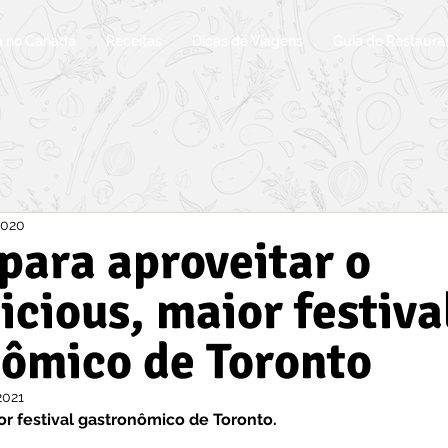
a no Canadá
Receitas
Dicas de Viagens
Guia de Restaura
2020
 para aproveitar o
icious, maior festiva
ômico de Toronto
2021
or festival gastronômico de Toronto.