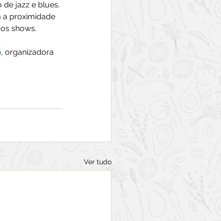
de jazz e blues. 
m a proximidade 
 dos shows.
o
, organizadora 
Ver tudo