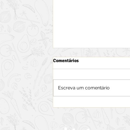
Comentários
Escreva um comentário
U-Pick: Melhores lugares para
colher maças, morangos e
blueberries em Nova Scotia