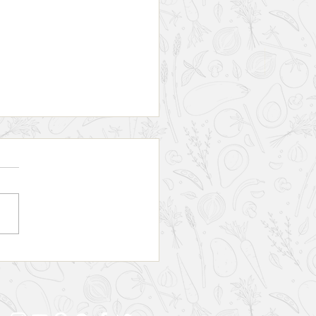
ro completo para curtir o
or de Halifax em dois dias