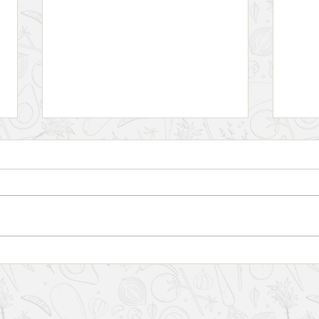
Harbour Hopper Tours, o
Rotei
melhor passeio guiado de
melh
Halifax