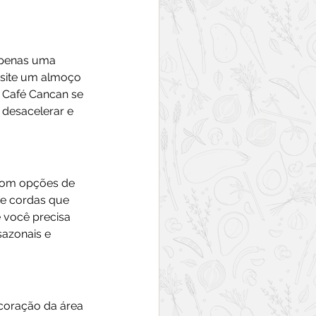
apenas uma 
isite um almoço 
 Café Cancan se 
 desacelerar e 
.
 Com opções de 
de cordas que 
 você precisa 
azonais e 
 coração da área 