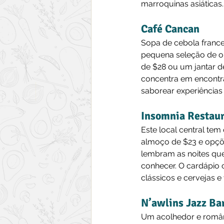
marroquinas asiáticas.
Café Cancan
Sopa de cebola france
pequena seleção de op
de $28 ou um jantar d
concentra em encontra
saborear experiênci
Insomnia Restau
Este local central te
almoço de $23 e opçõe
lembram as noites que
conhecer. O cardápio 
clássicos e cervejas e
N’awlins Jazz Bar
Um acolhedor e românti