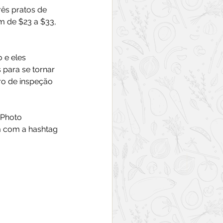
ês pratos de 
m de $23 a $33, 
 e eles 
 para se tornar 
ro de inspeção 
 Photo 
m com a hashtag 