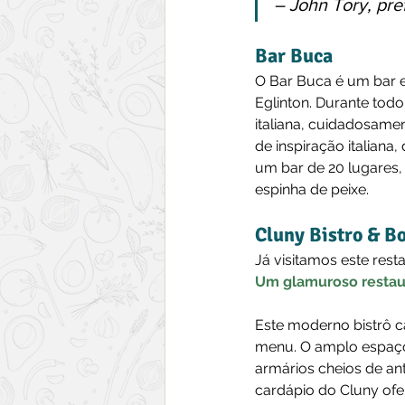
– John Tory, pre
Bar Buca
O Bar Buca é um bar e
Eglinton. Durante tod
italiana, cuidadosame
de inspiração italian
um bar de 20 lugares,
espinha de peixe.
Cluny Bistro & B
Já visitamos este rest
Um glamuroso restaura
Este moderno bistrô ca
menu. O amplo espaço 
armários cheios de an
cardápio do Cluny ofe