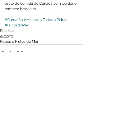
estilo de comida do Canadá sem perder o 
tempero brasileiro.
#Camarão
#Massas
#Tortas
#Peixes
#FrutosdoMar
Receitas
Almoço
Peixes e Frutos do Mar
Ver tudo
Posts recentes