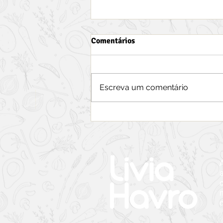
Comentários
Escreva um comentário
U-Pick: Melhores lugares para
colher maças, morangos e
blueberries em Nova Scotia