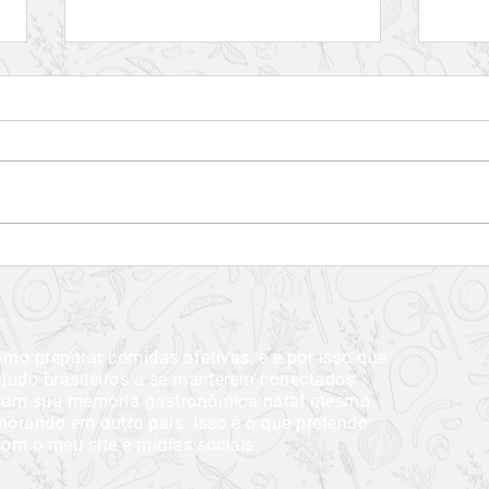
Harbour Hopper Tours, o
Rotei
melhor passeio guiado de
melh
Halifax
Amo preparar comidas afetivas, e é por isso que
ajudo brasileiros a se manterem conectados
com sua memória gastronômica natal mesmo
morando em outro país. Isso é o que pretendo
com o meu site e mídias sociais.