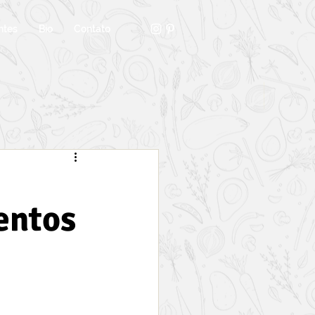
ntes
Bio
Contato
entos