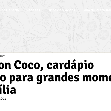
a no Canadá
Receitas
Dicas de Viagens
Guia de Restaura
2021
on Coco, cardápio
o para grandes mom
lia
2021