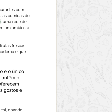
taurantes com 
o as comidas do 
o
, uma rede de 
 em um ambiente 
 frutas frescas 
moderno e que 
 é o único 
mantêm o 
oferecem 
s gostos e 
cal, doando 