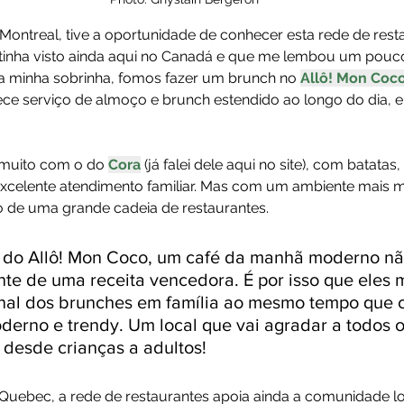
 Montreal, tive a oportunidade de conhecer esta rede de res
tinha visto ainda aqui no Canadá e que me lembou um pouc
 da minha sobrinha, fomos fazer um brunch no 
Allô! Mon Coc
ece serviço de almoço e brunch estendido ao longo do dia,
 muito com o do 
Cora
 (já falei dele aqui no site), com batatas,
 excelente atendimento familiar. Mas com um ambiente mais 
 de uma grande cadeia de restaurantes.
 do Allô! Mon Coco, um café da manhã moderno não
nte de uma receita vencedora. É por isso que eles 
onal dos brunches em família ao mesmo tempo que 
erno e trendy. Um local que vai agradar a todos o
 desde crianças a adultos!
uebec, a rede de restaurantes apoia ainda a comunidade lo