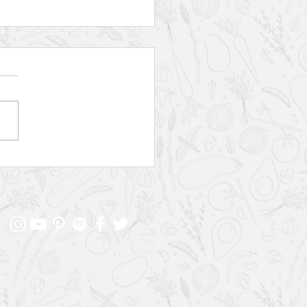
ro completo para curtir o
or de Halifax em dois dias