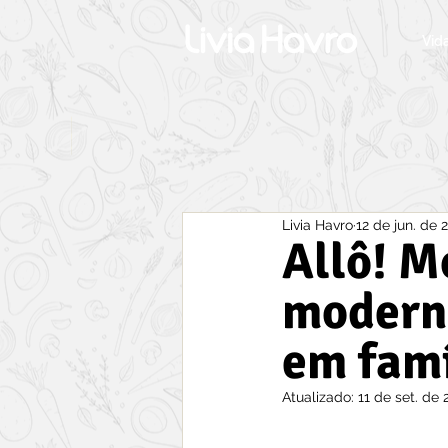
Vid
Livia Havro
12 de jun. de 
Allô! M
modern
em famí
Atualizado:
11 de set. de 