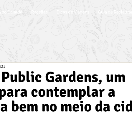
a no Canadá
Receitas
Dicas de Viagens
Guia de Restaura
021
 Public Gardens, um
para contemplar a
a bem no meio da ci