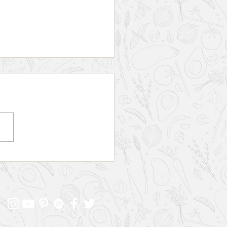
ro completo para curtir o
or de Halifax em dois dias