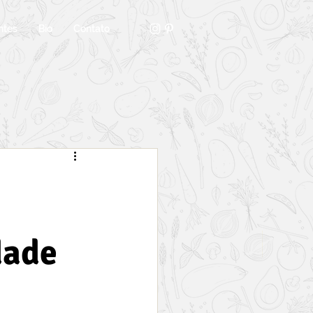
ntes
Bio
Contato
dade