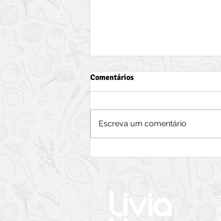
Comentários
Escreva um comentário
U-Pick: Melhores lugares para
colher maças, morangos e
blueberries em Nova Scotia