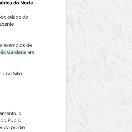
érica do Norte.
 Sociedade de 
acente 
es exemplos de 
blic Gardens
 era 
como Sítio 
amento, o 
 do Public 
r do prédio 