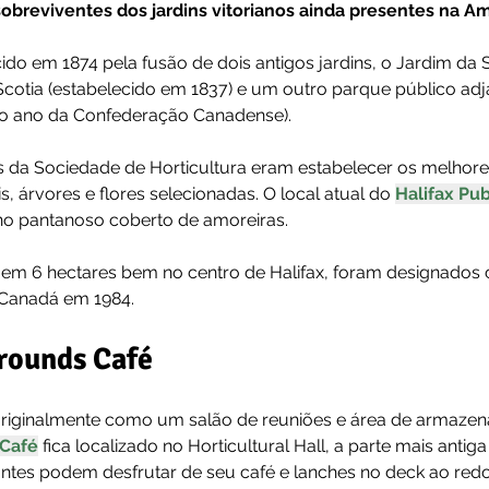
breviventes dos jardins vitorianos ainda presentes na Am
ido em 1874 pela fusão de dois antigos jardins, o Jardim da
Scotia (estabelecido em 1837) e um outro parque público adj
 o ano da Confederação Canadense).
s da Sociedade de Horticultura eram estabelecer os melhor
s, árvores e flores selecionadas. O local atual do 
Halifax Pu
no pantanoso coberto de amoreiras.
gem 6 hectares bem no centro de Halifax, foram designados 
 Canadá em 1984.
ounds Café
originalmente como um salão de reuniões e área de armazen
Café
 fica localizado no Horticultural Hall, a parte mais antiga
tantes podem desfrutar de seu café e lanches no deck ao redo