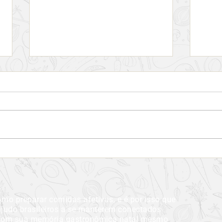
Harbour Hopper Tours, o
Rotei
melhor passeio guiado de
melh
Halifax
Amo preparar comidas afetivas, e é por isso que
ajudo brasileiros a se manterem conectados
com sua memória gastronômica natal mesmo