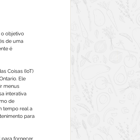
o objetivo 
vés de uma 
nte é 
as Coisas (IoT) 
ntario. Ele 
ir menus 
a interativa 
smo de 
 tempo real a 
tenimento para 
t
 para fornecer 