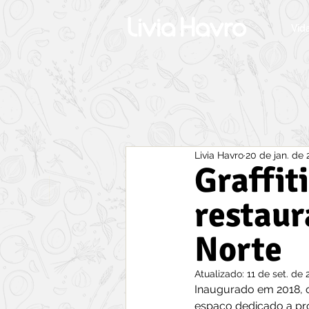
Vid
Livia Havro
20 de jan. de
Graffit
restaur
Norte
Atualizado:
11 de set. de 
Inaugurado em 2018, o 
espaço dedicado a pro