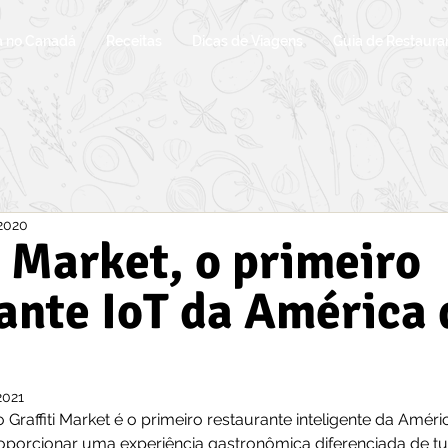
a no Canadá
Receitas
Dicas de Viagens
Guia de Restaura
 2020
i Market, o primeiro
ante IoT da América 
2021
Graffiti Market é o primeiro restaurante inteligente da Amér
porcionar uma experiência gastronômica diferenciada de t