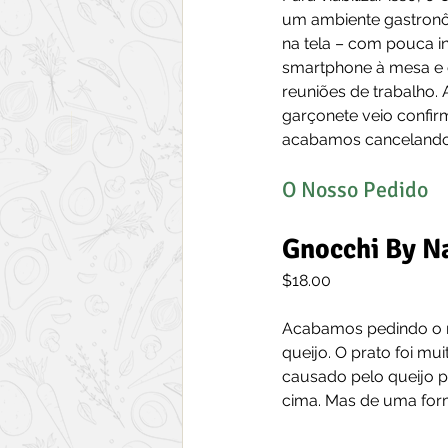
um ambiente gastronô
na tela – com pouca i
smartphone à mesa e 
reuniões de trabalho.
garçonete veio confir
acabamos cancelando 
O Nosso Pedido
Gnocchi By N
$18.00
Acabamos pedindo o m
queijo. O prato foi m
causado pelo queijo p
cima. Mas de uma form