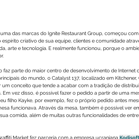
 é uma das marcas do Ignite Restaurant Group, começou com 
o espírito criativo de sua equipe, clientes e comunidade atra
da, arte e tecnologia. E realmente funcionou, porque o ambie
r.
vo faz parte do maior centro de desenvolvimento de Internet d
ncipais do mundo, o Catalyst 137, localizado em Kitchener, O
 um conceito que tende a acabar com a tradição de distribu
. Em vez disso, é possível fazer o pedido a partir de uma mes
eu filho Kayke, por exemplo, fez o próprio pedido antes me
esa funcionava. Através da mesa, também é possível ver em
sua comida, além de muitas outras funcionalidades de entre
 Graffiti Market fez parceria com a empresa ucraniana 
Kodisof