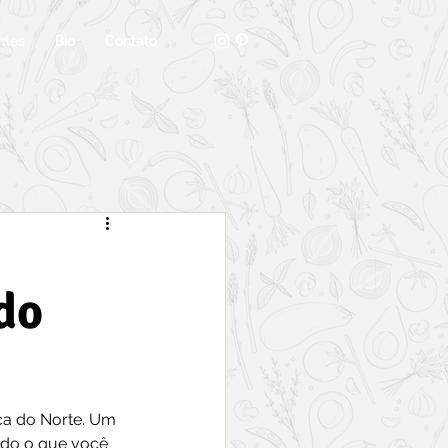
ntes
Bio
Contato
do
ica do Norte. Um 
udo o que você 