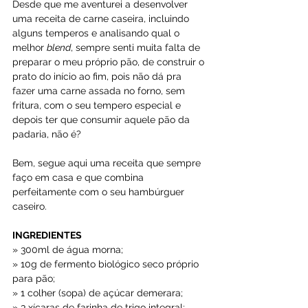
Desde que me aventurei a desenvolver 
uma receita de carne caseira, incluindo 
alguns temperos e analisando qual o 
melhor 
blend
, sempre senti muita falta de 
preparar o meu próprio pão, de construir o 
prato do início ao fim, pois não dá pra 
fazer uma carne assada no forno, sem 
fritura, com o seu tempero especial e 
depois ter que consumir aquele pão da 
padaria, não é?
Bem, segue aqui uma receita que sempre 
faço em casa e que combina 
perfeitamente com o seu hambúrguer 
caseiro.
INGREDIENTES
» 300ml de água morna;
» 10g de fermento biológico seco próprio 
para pão;
» 1 colher (sopa) de açúcar demerara;
» 3 xícaras de farinha de trigo integral;