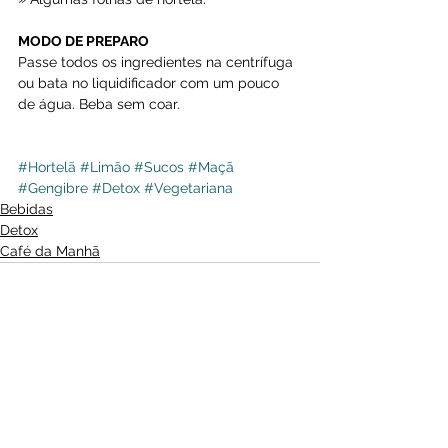
MODO DE PREPARO
Passe todos os ingredientes na centrífuga 
ou bata no liquidificador com um pouco 
de água. Beba sem coar.
#Hortelã
#Limão
#Sucos
#Maçã
#Gengibre
#Detox
#Vegetariana
Bebidas
Detox
Café da Manhã
Ver tudo
Posts recentes