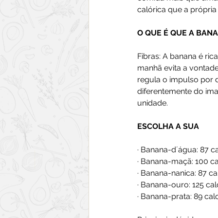
calórica que a própria
O QUE É QUE A BAN
Fibras: A banana é ric
manhã evita a vontade 
regula o impulso por d
diferentemente do imagi
unidade.
ESCOLHA A SUA
· Banana-d´água: 87 ca
· Banana-maçã: 100 ca
· Banana-nanica: 87 ca
· Banana-ouro: 125 cal
· Banana-prata: 89 cal