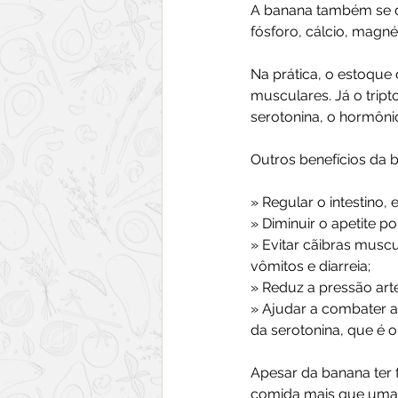
A banana também se des
fósforo, cálcio, magnés
Na prática, o estoque 
musculares. Já o trip
serotonina, o hormôni
Outros benefícios da 
» Regular o intestino,
» Diminuir o apetite 
» Evitar cãibras musc
vômitos e diarreia;
» Reduz a pressão arte
» Ajudar a combater a
da serotonina, que é 
Apesar da banana ter f
comida mais que uma 