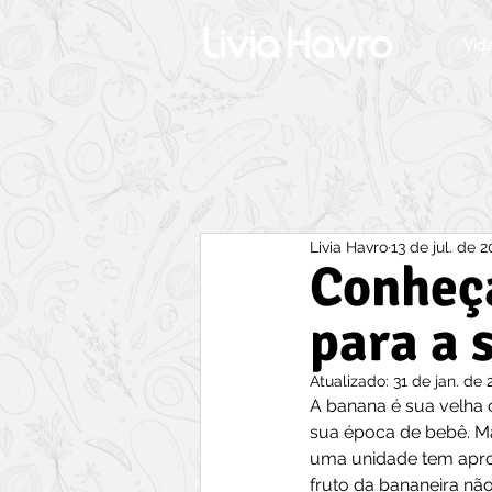
Vid
Livia Havro
13 de jul. de 
Conheça
para a 
Atualizado:
31 de jan. de 
A banana é sua velha 
sua época de bebê. Mas
uma unidade tem aprox
fruto da bananeira não