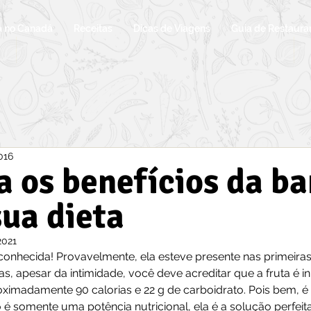
a no Canadá
Receitas
Dicas de Viagens
Guia de Restaura
2016
 os benefícios da b
sua dieta
2021
conhecida! Provavelmente, ela esteve presente nas primeira
, apesar da intimidade, você deve acreditar que a fruta é ini
imadamente 90 calorias e 22 g de carboidrato. Pois bem, é 
 é somente uma potência nutricional, ela é a solução perfeit