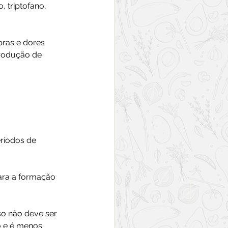
 triptofano, 
bras e dores 
produção de 
ríodos de 
ara a formação 
so não deve ser 
 e é menos 