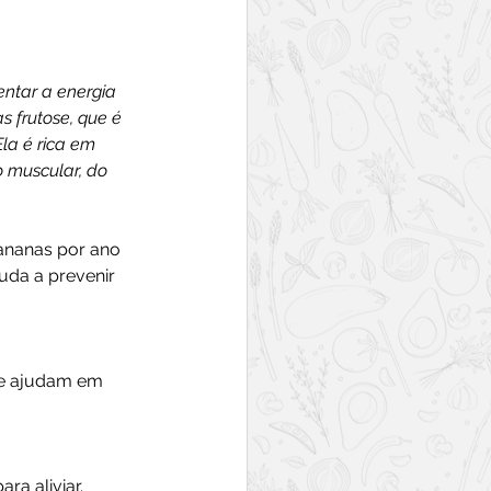
ntar a energia 
 frutose, que é 
la é rica em 
 muscular, do 
ananas por ano 
uda a prevenir 
 e ajudam em 
ra aliviar.