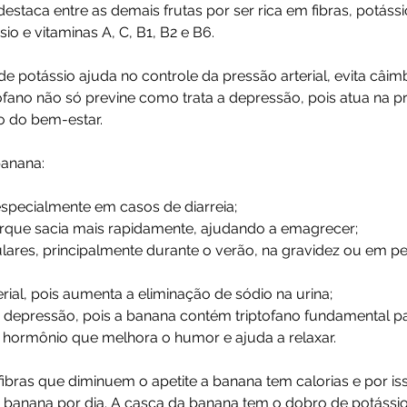
taca entre as demais frutas por ser rica em fibras, potássio,
io e vitaminas A, C, B1, B2 e B6.
de potássio ajuda no controle da pressão arterial, evita câim
tofano não só previne como trata a depressão, pois atua na 
o do bem-estar.
banana:
 especialmente em casos de diarreia;
porque sacia mais rapidamente, ajudando a emagrecer;
ulares, principalmente durante o verão, na gravidez ou em pe
rial, pois aumenta a eliminação de sódio na urina;
 depressão, pois a banana contém triptofano fundamental p
o hormônio que melhora o humor e ajuda a relaxar.
ibras que diminuem o apetite a banana tem calorias e por is
banana por dia. A casca da banana tem o dobro de potássio