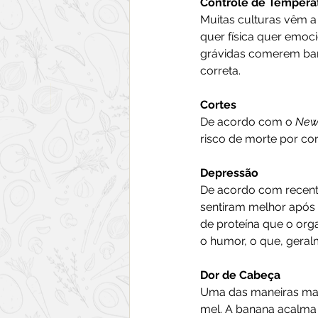
Controle de Tempera
Muitas culturas vêm a
quer física quer emoci
grávidas comerem ban
correta.
Cortes
De acordo com o 
New 
risco de morte por cor
Depressão
De acordo com recente
sentiram melhor após 
de proteína que o org
o humor, o que, geral
Dor de Cabeça
Uma das maneiras mai
mel. A banana acalma