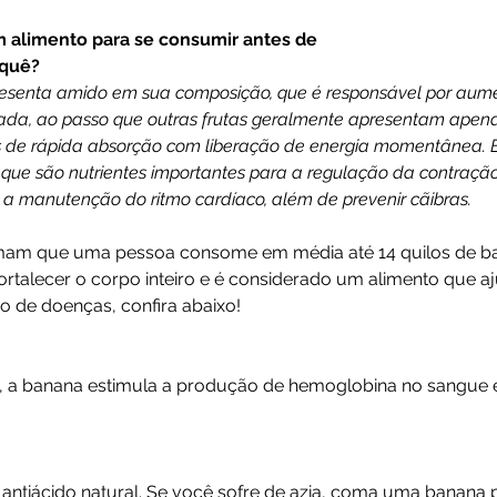
 alimento para se consumir antes de
 quê?
resenta amido em sua composição, que é responsável por aume
da, ao passo que outras frutas geralmente apresentam apenas
s de rápida absorção com liberação de energia momentânea. E
, que são nutrientes importantes para a regulação da contração
ra a manutenção do ritmo cardíaco, além de prevenir cãibras.
rmam que uma pessoa consome em média até 14 quilos de b
fortalecer o corpo inteiro e é considerado um alimento que aj
 de doenças, confira abaixo!
ro, a banana estimula a produção de hemoglobina no sangue
antiácido natural. Se você sofre de azia, coma uma banana pa