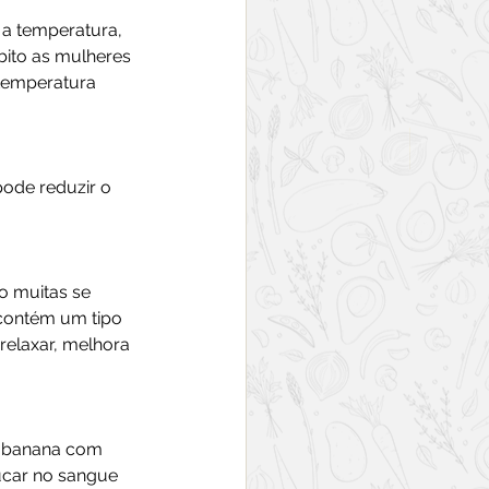
a temperatura, 
bito as mulheres 
temperatura 
ode reduzir o 
o muitas se 
contém um tipo 
relaxar, melhora 
e banana com 
úcar no sangue 