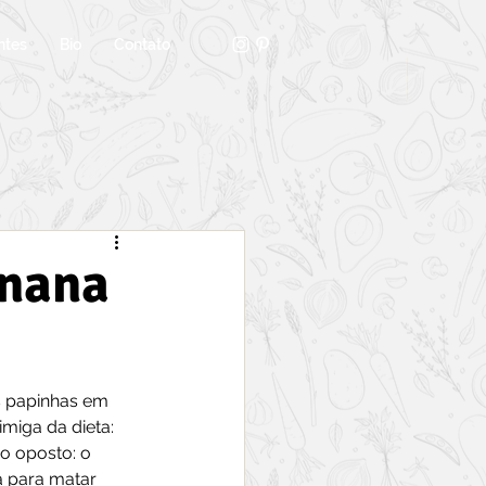
ntes
Bio
Contato
anana
s papinhas em 
miga da dieta: 
o oposto: o 
a para matar 