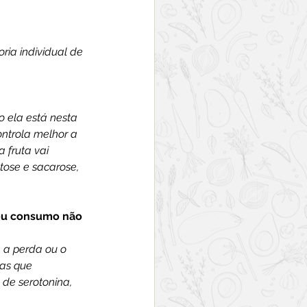
ria individual de 
 ela está nesta 
ntrola melhor a 
 fruta vai 
ose e sacarose, 
seu consumo não 
 a perda ou o 
as que 
de serotonina, 