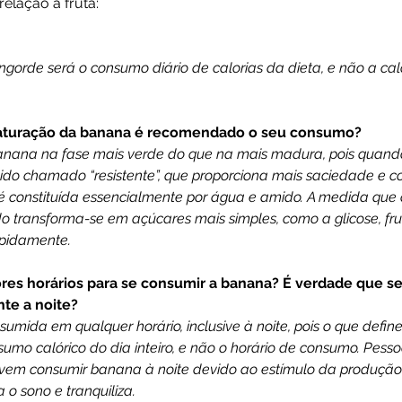
relação à fruta:
ngorde será o consumo diário de calorias da dieta, e não a calo
maturação da banana é recomendado o seu consumo?
anana na fase mais verde do que na mais madura, pois quando
ido chamado “resistente”, que proporciona mais saciedade e co
 constituída essencialmente por água e amido. A medida que a
transforma-se em açúcares mais simples, como a glicose, frut
apidamente.
ores horários para se consumir a banana? É verdade que 
te a noite?
umida em qualquer horário, inclusive à noite, pois o que define
umo calórico do dia inteiro, e não o horário de consumo. Pesso
vem consumir banana à noite devido ao estímulo da produção 
o sono e tranquiliza.