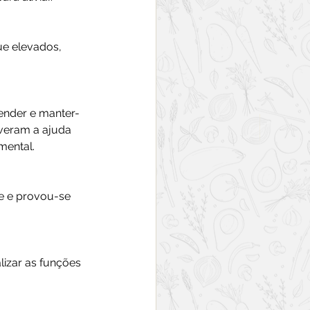
e elevados, 
ender e manter-
iveram a ajuda 
mental.
 e provou-se 
lizar as funções 