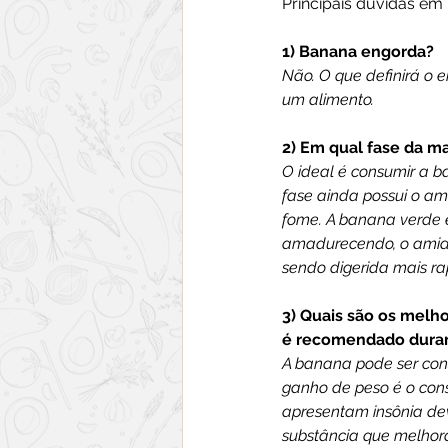
Principais dúvidas em 
1) Banana engorda?
Não. O que definirá o e
um alimento.
2) Em qual fase da 
O ideal é consumir a b
fase ainda possui o am
fome. A banana verde é
amadurecendo, o amido 
sendo digerida mais r
3) Quais são os melh
é recomendado duran
A banana pode ser cons
ganho de peso é o cons
apresentam insônia de
substância que melhora 