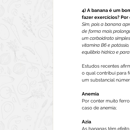
4) A banana é um bom
fazer exercícios? Por
Sim, pois a banana ap
de forma mais prolonga
um carboidrato simple
vitamina B6 e potássio
equilíbrio hídrico e pa
Estudos recentes afi
o qual contribui para 
um substancial número
Anemia
Por conter muito fer
caso de anemia;
Azia
As bananas têm efeito 